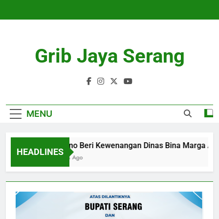
Skip
to
content
Grib Jaya Serang
MENU
Pramono Beri Kewenangan Dinas Bina Marga Aju
HEADLINES
4 Months Ago