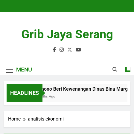
Skip
to
content
Grib Jaya Serang
MENU
Pramono Beri Kewenangan Dinas Bina Marga A
HEADLINES
4 Months Ago
Home
analisis ekonomi