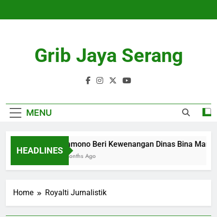
Skip
to
content
Grib Jaya Serang
MENU
Pramono Beri Kewenangan Dinas Bina Marga 
HEADLINES
4 Months Ago
Home
Royalti Jurnalistik