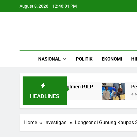
Skip
August 8, 2026
12:46:02 PM
to
content
NASIONAL
POLITIK
EKONOMI
HI
rga Ajukan Kuota Rekrutmen PJLP
Pemkab Se
4 Months Ag
HEADLINES
Home
investigasi
Longsor di Gunung Kaupas 