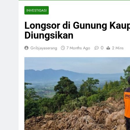
INVESTIGASI
Longsor di Gunung Kau
Diungsikan
0
Gribjayaserang
7 Months Ago
2 Mins