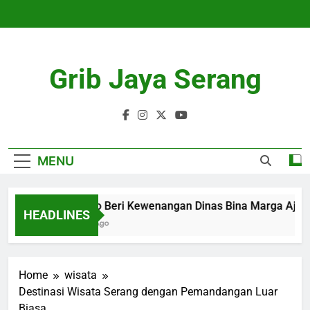
Skip
to
content
Grib Jaya Serang
MENU
Pramono Beri Kewenangan Dinas Bina Marga Ajuka
HEADLINES
4 Months Ago
Home
wisata
Destinasi Wisata Serang dengan Pemandangan Luar
Biasa