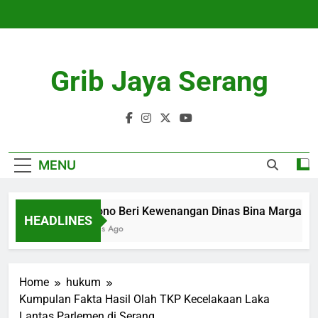
Skip
to
content
Grib Jaya Serang
MENU
Pramono Beri Kewenangan Dinas Bina Marga Aju
HEADLINES
4 Months Ago
Home
hukum
Kumpulan Fakta Hasil Olah TKP Kecelakaan Laka
Lantas Parlemen di Serang