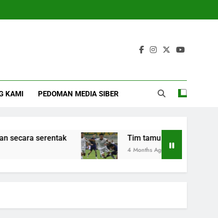
G KAMI
PEDOMAN MEDIA SIBER
serentak
Tim tamu Arema FC kalahkan Persit
4 Months Ago