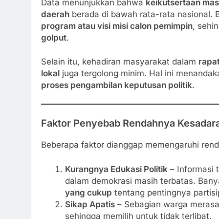
Data menunjukkan bahwa
keikutsertaan mas
daerah
berada di bawah rata-rata nasional
program atau visi misi calon pemimpin
, sehi
golput
.
Selain itu, kehadiran masyarakat dalam
rapa
lokal
juga tergolong minim. Hal ini menanda
proses pengambilan keputusan politik
.
Faktor Penyebab Rendahnya Kesadaran
Beberapa faktor dianggap memengaruhi renda
Kurangnya Edukasi Politik
– Informasi 
dalam demokrasi masih terbatas. Ban
yang cukup
tentang pentingnya partisip
Sikap Apatis
– Sebagian warga meras
sehingga memilih untuk tidak terlibat.