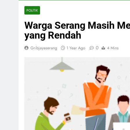
POLITIK
Warga Serang Masih Mem
yang Rendah
0
Gribjayaserang
1 Year Ago
4 Mins