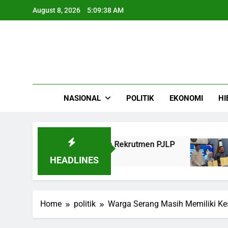
Skip
August 8, 2026
5:09:39 AM
to
content
NASIONAL
POLITIK
EKONOMI
HI
 Marga Ajukan Kuota Rekrutmen PJLP
Pemkab
4 Months
HEADLINES
Home
politik
Warga Serang Masih Memiliki Ke