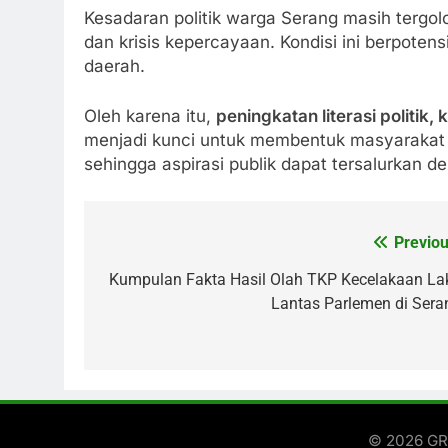
Kesadaran politik warga Serang masih tergol
dan krisis kepercayaan. Kondisi ini berpot
daerah.
Oleh karena itu,
peningkatan literasi politik,
menjadi kunci untuk membentuk masyarakat
sehingga aspirasi publik dapat tersalurkan d
Previou
Post
navigation
Kumpulan Fakta Hasil Olah TKP Kecelakaan La
Lantas Parlemen di Sera
© 2026 GRI