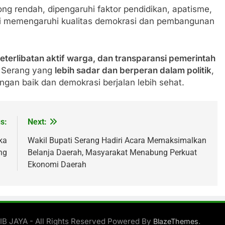
ong rendah, dipengaruhi faktor pendidikan, apatisme,
ensi memengaruhi kualitas demokrasi dan pembangunan
 keterlibatan aktif warga, dan transparansi pemerintah
 Serang yang
lebih sadar dan berperan dalam politik
,
engan baik dan demokrasi berjalan lebih sehat.
s:
Next:
ka
Wakil Bupati Serang Hadiri Acara Memaksimalkan
ng
Belanja Daerah, Masyarakat Menabung Perkuat
Ekonomi Daerah
B JAYA - All Rights Reserved Powered By
.
BlazeThemes